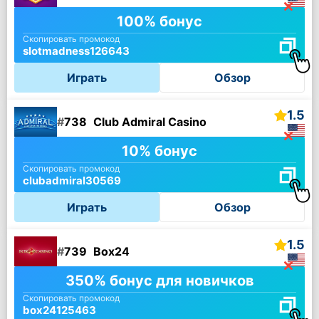
100% бонус
Скопировать промокод
slotmadness126643
Играть
Обзор
1.5
#
738
Club Admiral Casino
10% бонус
Скопировать промокод
clubadmiral30569
Играть
Обзор
1.5
#
739
Box24
350% бонус для новичков
Скопировать промокод
box24125463