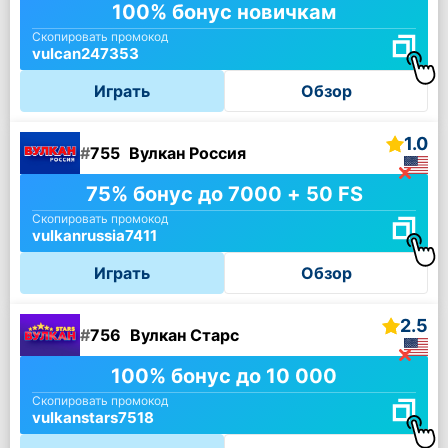
100% бонус новичкам
Скопировать промокод
vulcan247353
Играть
Обзор
1.0
#
755
Вулкан Россия
75% бонус до 7000 + 50 FS
Скопировать промокод
vulkanrussia7411
Играть
Обзор
2.5
#
756
Вулкан Старс
100% бонус до 10 000
Скопировать промокод
vulkanstars7518