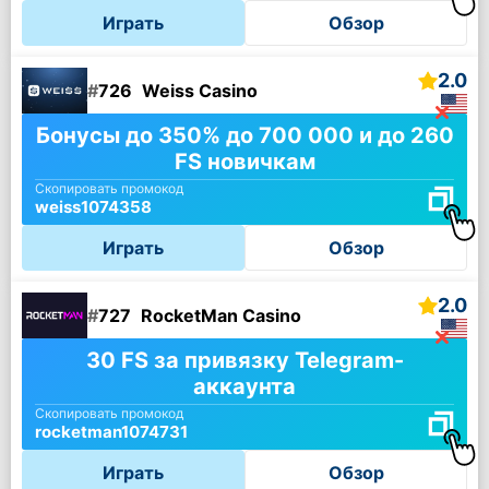
Играть
Обзор
2.0
#
726
Weiss Casino
Бонусы до 350% до 700 000 и до 260
FS новичкам
Скопировать промокод
weiss1074358
Играть
Обзор
2.0
#
727
RocketMan Casino
30 FS за привязку Telegram-
аккаунта
Скопировать промокод
rocketman1074731
Играть
Обзор