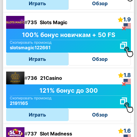
Играть
Обзор
1.9
#
735
Slots Magic
100% бонус новичкам + 50 FS
Скопировать промокод
slotsmagic122661
Играть
Обзор
1.8
#
736
21Casino
121% бонус до 300
Скопировать промокод
2191165
Играть
Обзор
1.6
#
737
Slot Madness