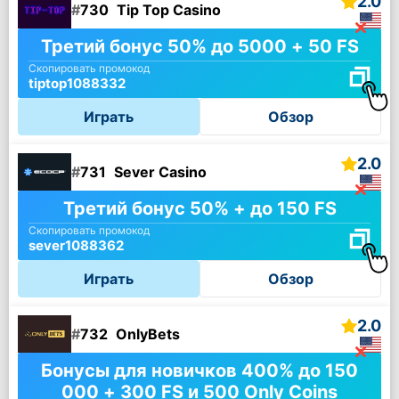
2.0
#
730
Tip Top Casino
Третий бонус 50% до 5000 + 50 FS
Скопировать промокод
tiptop1088332
Играть
Обзор
2.0
#
731
Sever Casino
Третий бонус 50% + до 150 FS
Скопировать промокод
sever1088362
Играть
Обзор
2.0
#
732
OnlyBets
Бонусы для новичков 400% до 150
000 + 300 FS и 500 Only Coins