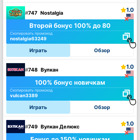
1.0
#
747
Nostalgia
Второй бонус 100% до 80
Скопировать промокод
nostalgia63249
Играть
Обзор
1.0
#
748
Вулкан
100% бонус новичкам
Скопировать промокод
vulcan3389
Играть
Обзор
1.0
#
749
Вулкан Делюкс
Бонус до 150% новичкам