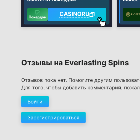
CASINORU
Отзывы на Everlasting Spins
Отзывов пока нет. Помогите другим пользова
Для того, чтобы добавить комментарий, пожал
Войти
Зарегистрироваться