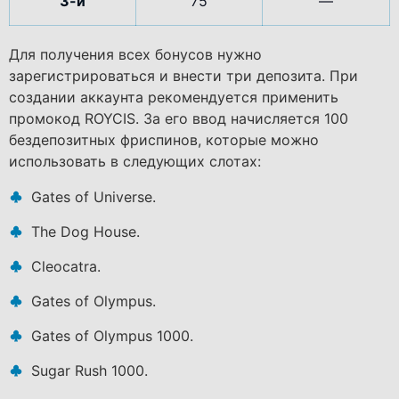
3-й
75
—
Для получения всех бонусов нужно
зарегистрироваться и внести три депозита. При
создании аккаунта рекомендуется применить
промокод ROYCIS. За его ввод начисляется 100
бездепозитных фриспинов, которые можно
использовать в следующих слотах:
Gates of Universe.
The Dog House.
Cleocatra.
Gates of Olympus.
Gates of Olympus 1000.
Sugar Rush 1000.