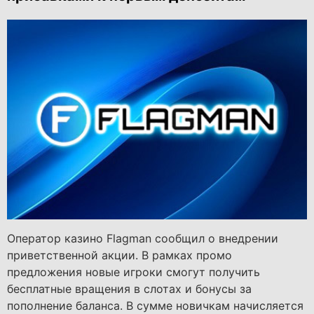
Оператор казино Flagman сообщил о внедрении
приветственной акции. В рамках промо
предложения новые игроки смогут получить
бесплатные вращения в слотах и бонусы за
пополнение баланса. В сумме новичкам начисляется