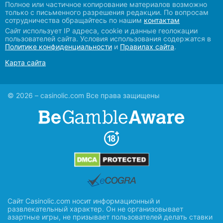
Полное или частичное копирование материалов возможно
только с письменного разрешения редакции. По вопросам
сотрудничества обращайтесь по нашим
контактам
Сайт использует IP адреса, сookie и данные геолокации
пользователей сайта. Условия использования содержатся в
Политике конфиденциальности
и
Правилах сайта
.
Карта сайта
© 2026 – casinolic.com Все права защищены
Сайт Casinolic.com носит информационный и
развлекательный характер. Он не организовывает
азартные игры, не призывает пользователей делать ставки