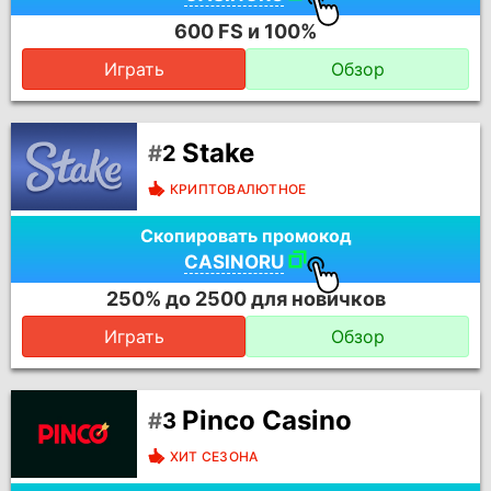
600 FS и 100%
Играть
Обзор
Stake
КРИПТОВАЛЮТНОЕ
Скопировать промокод
CASINORU
250% до 2500 для новичков
Играть
Обзор
Pinco Casino
ХИТ СЕЗОНА