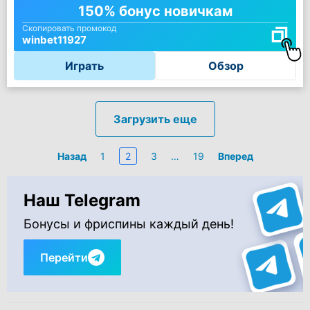
150% бонус новичкам
Скопировать промокод
winbet11927
Играть
Обзор
Загрузить еще
Назад
1
2
3
…
19
Вперед
Наш Telegram
Бонусы и фриспины каждый день!
Перейти