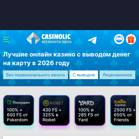
Лучшие онлайн казино с выводом денег
на карту в 2026 году
Без первоначального взноса
С выводом
Лицензионное
100% +
430 FS +
100% и
2500 FS +
600 FS от
325% в
285 FS от
650% от
Pokerdom
Riobet
Yard
Friends