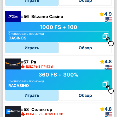
Играть
Обзор
4.9
#
56
Bitzamo Casino
1000 FS + 100
Скопировать промокод
CASINOS
Играть
Обзор
4.8
#
57
Ра
ЩЕДРЫЕ ПРИЗЫ
360 FS + 300%
Скопировать промокод
RACASINO
Играть
Обзор
4.8
#
58
Селектор
ВЫБОР VIP-КЛИЕНТОВ