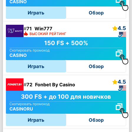
CASINO
Играть
Обзор
4.5
#
71
Win777
ВЫСОКИЙ РЕЙТИНГ
150 FS + 500%
Скопировать промокод
CASINO
Играть
Обзор
4.5
#
72
Fonbet By Casino
300 FS + до 100 для новичков
Скопировать промокод
CASINORU
Играть
Обзор