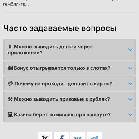
гемблинга...
Часто задаваемые вопросы
📱 Можно выводить деньги через
приложение?
🎰 Бонус отыгрывается только в слотах?
💳 Почему не проходит депозит с карты?
🛠 Можно выводить призовые в рублях?
💻 Казино берет комиссию при кэшауте?