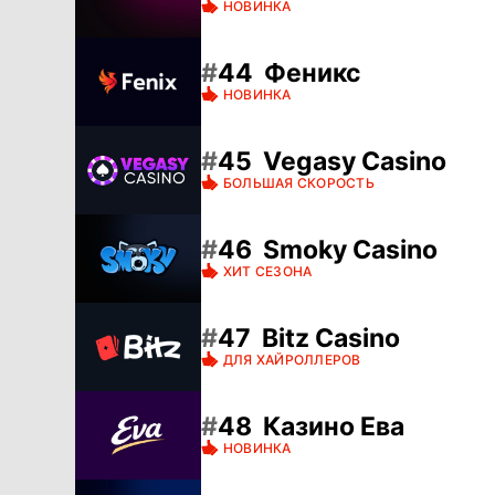
НОВИНКА
#
44
Феникс
НОВИНКА
#
45
Vegasy Casino
БОЛЬШАЯ СКОРОСТЬ
#
46
Smoky Casino
ХИТ СЕЗОНА
#
47
Bitz Casino
ДЛЯ ХАЙРОЛЛЕРОВ
#
48
Казино Ева
НОВИНКА