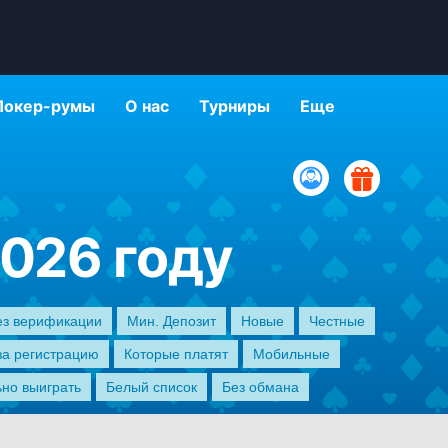
Покер-румы
О нас
Турниры
Еще
2026 году
ез верификации
Мин. Депозит
Новые
Честные
за регистрацию
Которые платят
Мобильные
но выиграть
Белый список
Без обмана