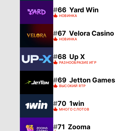
#
66
Yard Win
НОВИНКА
#
67
Velora Casino
НОВИНКА
#
68
Up X
РАЗНООБРАЗИЕ ИГР
#
69
Jetton Games
ВЫСОКИЙ RTP
#
70
1win
МНОГО СЛОТОВ
#
71
Zooma