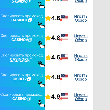
CASINO
Обзор
Скопировать промокод
Играть
4.6
CASINOF
Обзор
Скопировать промокод
Играть
4.8
CASINOV
Обзор
Скопировать промокод
Играть
4.6
CASINORU
Обзор
Скопировать промокод
Играть
4.8
CISBITZ
Обзор
Скопировать промокод
Играть
4.9
CASINO
Обзор