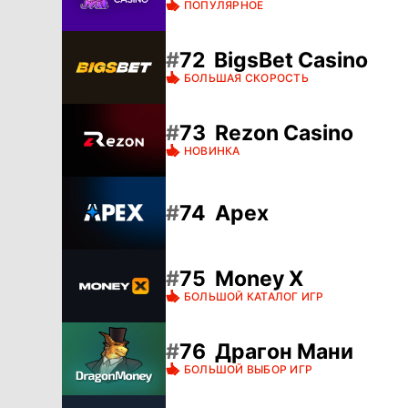
ПОПУЛЯРНОЕ
#
72
BigsBet Casino
БОЛЬШАЯ СКОРОСТЬ
#
73
Rezon Casino
НОВИНКА
#
74
Apex
#
75
Money X
БОЛЬШОЙ КАТАЛОГ ИГР
#
76
Драгон Мани
БОЛЬШОЙ ВЫБОР ИГР