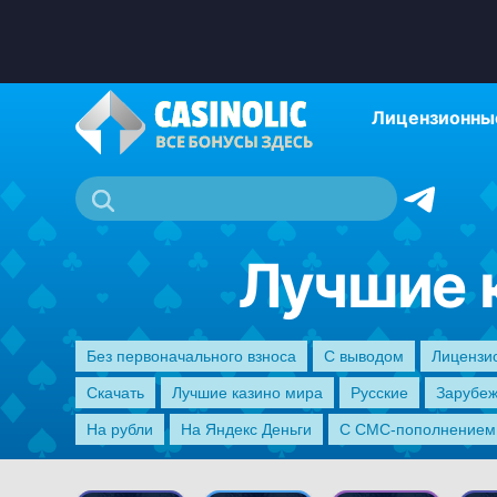
Лицензионны
Лучшие к
Без первоначального взноса
С выводом
Лицензи
Скачать
Лучшие казино мира
Русские
Зарубе
На рубли
На Яндекс Деньги
С СМС-пополнением