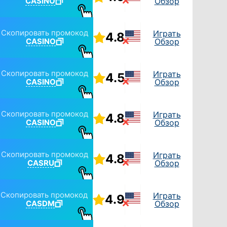
CASINO
Обзор
Скопировать промокод
Играть
4.8
CASINO
Обзор
Скопировать промокод
Играть
4.5
CASINO
Обзор
Скопировать промокод
Играть
4.8
CASINO
Обзор
Скопировать промокод
Играть
4.8
CASRU
Обзор
Скопировать промокод
Играть
4.9
CASDM
Обзор