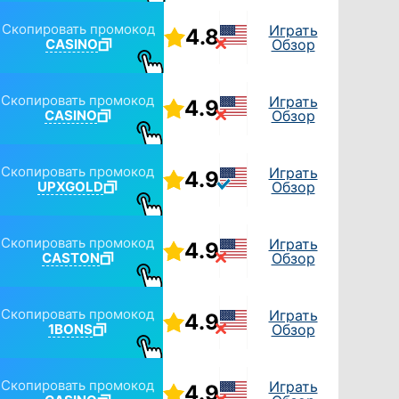
Скопировать промокод
Играть
4.8
CASINO
Обзор
Скопировать промокод
Играть
4.9
CASINO
Обзор
Скопировать промокод
Играть
4.9
UPXGOLD
Обзор
Скопировать промокод
Играть
4.9
CASTON
Обзор
Скопировать промокод
Играть
4.9
1BONS
Обзор
Скопировать промокод
Играть
4.9