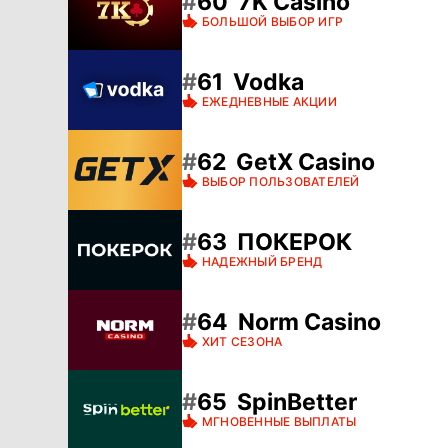
#
60
7K Casino
БОЛЬШОЙ ВЫБОР ИГР
#
61
Vodka
ЕЖЕДНЕВНЫЕ АКЦИИ
#
62
GetX Casino
ВЫБОР ПОЛЬЗОВАТЕЛЕЙ
#
63
ПОКЕРОК
НАДЕЖНЫЙ БРЕНД
#
64
Norm Casino
ХИТ СЕЗОНА
#
65
SpinBetter
МГНОВЕННЫЕ ВЫПЛАТЫ