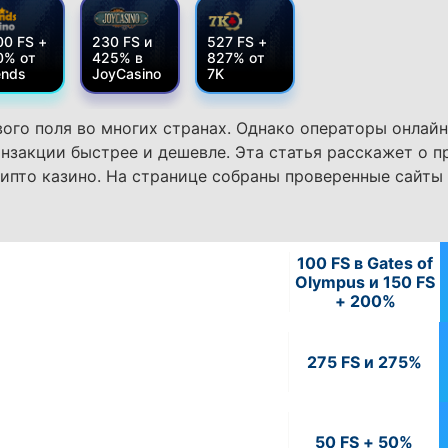
00 FS +
230 FS и
527 FS +
0% от
425% в
827% от
ends
JoyCasino
7K
вого поля во многих странах. Однако операторы онлай
нзакции быстрее и дешевле. Эта статья расскажет о 
рипто казино. На странице собраны проверенные сайт
100 FS в Gates of
Olympus и 150 FS
+ 200%
275 FS и 275%
50 FS + 50%