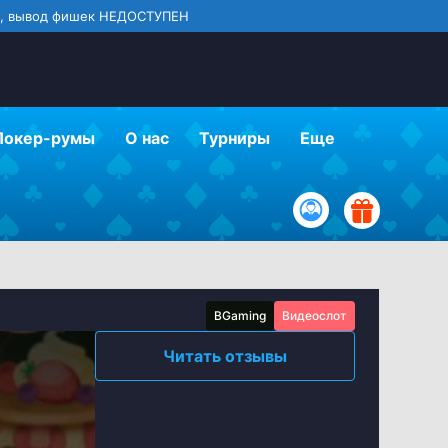
Покер-румы
О нас
Турниры
Еще
BGaming
Видеослот
Читать отзывы