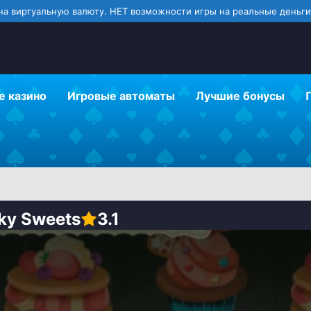
е казино
Игровые автоматы
Лучшие бонусы
ky Sweets
3.1