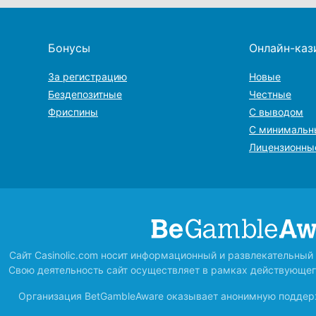
Бонусы
Онлайн-каз
За регистрацию
Новые
Бездепозитные
Честные
Фриспины
С выводом
С минимальн
Лицензионны
Сайт Casinolic.com носит информационный и развлекательный 
Свою деятельность сайт осуществляет в рамках действующего
Организация BetGambleAware оказывает анонимную поддерж