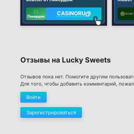
CASINORU
Отзывы на Lucky Sweets
Отзывов пока нет. Помогите другим пользова
Для того, чтобы добавить комментарий, пожал
Войти
Зарегистрироваться