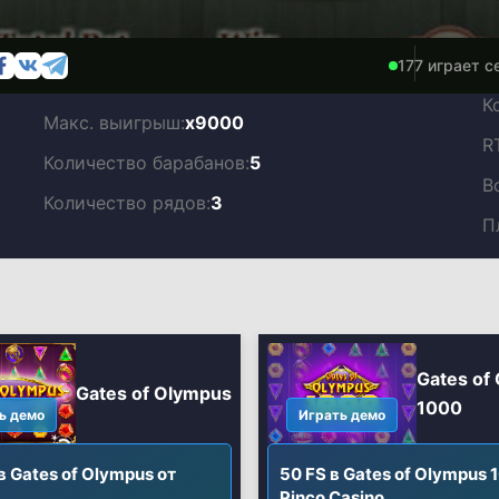
177 играет с
К
Макс. выигрыш:
x9000
R
Количество барабанов:
5
В
Количество рядов:
3
П
Gates of
Gates of Olympus
1000
ь демо
Играть демо
в Gates of Olympus от
50 FS в Gates of Olympus 
Pinco Casino