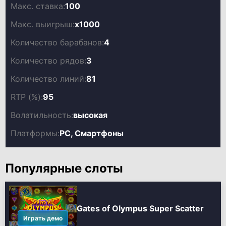
Макс. ставка:
100
Макс. выигрыш:
x1000
Количество барабанов:
4
Количество рядов:
3
Количество линий:
81
RTP (%):
95
Волатильность:
высокая
Платформы:
PC, Смартфоны
Популярные слоты
Gates of Olympus Super Scatter
Играть демо