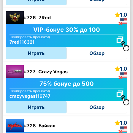
1.0
#
726
7Red
VIP-бонус 30% до 100
Скопировать промокод
7red116321
Играть
Обзор
1.0
#
727
Crazy Vegas
75% бонус до 500
Скопировать промокод
crazyvegas116747
Играть
Обзор
1.0
#
728
Байкал