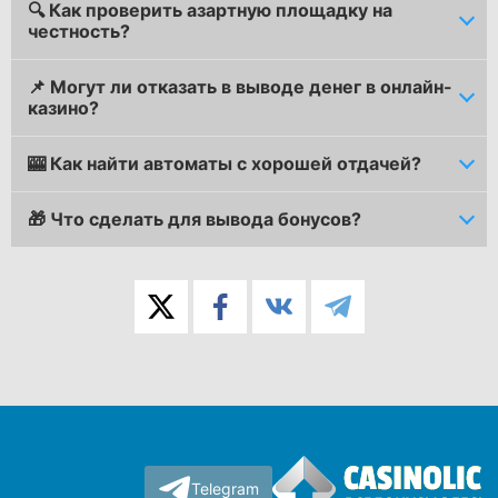
🔍 Как проверить азартную площадку на
честность?
📌 Могут ли отказать в выводе денег в онлайн-
казино?
🎰 Как найти автоматы с хорошей отдачей?
🎁 Что сделать для вывода бонусов?
Telegram