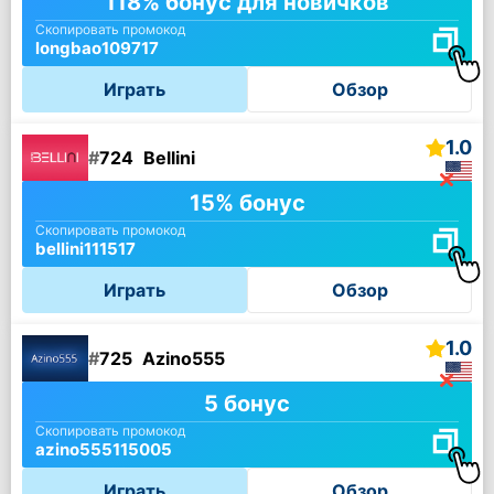
118% бонус для новичков
Скопировать промокод
longbao109717
Играть
Обзор
1.0
#
724
Bellini
15% бонус
Скопировать промокод
bellini111517
Играть
Обзор
1.0
#
725
Azino555
5 бонус
Скопировать промокод
azino555115005
Играть
Обзор