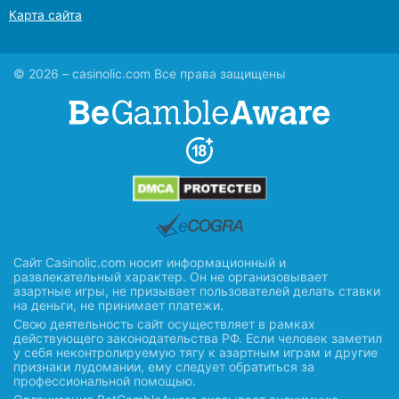
Карта сайта
© 2026 – casinolic.com Все права защищены
Сайт Casinolic.com носит информационный и
развлекательный характер. Он не организовывает
азартные игры, не призывает пользователей делать ставки
на деньги, не принимает платежи.
Свою деятельность сайт осуществляет в рамках
действующего законодательства РФ. Если человек заметил
у себя неконтролируемую тягу к азартным играм и другие
признаки лудомании, ему следует обратиться за
профессиональной помощью.