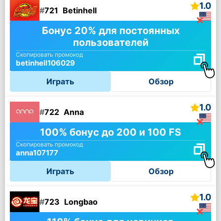
1.0
#
721
Betinhell
Бонус 20% для постоянных
пользователей
Скопировать промокод
betinhell106029
Играть
Обзор
1.0
#
722
Anna
100% бонус до 200 и 100 FS
Скопировать промокод
anna107177
Играть
Обзор
1.0
#
723
Longbao