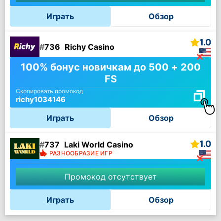
Играть
Обзор
1.0
#
736
Richy Casino
100% бонус новичкам до 500 + 200
FS
Скопировать промокод
richy1034146
Играть
Обзор
1.0
#
737
Laki World Casino
РАЗНООБРАЗИЕ ИГР
Промокод отсутствует
Играть
Обзор