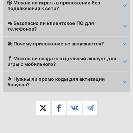
🎲 Можно ли играть в приложении без
подключения к сети?
📲 Безопасно ли клиентское ПО для
телефонов?
🛠 Почему приложение не запускается?
🤵 Можно ли создать отдельный аккаунт для
игры с мобильного?
🌟 Нужны ли промо коды для активации
бонусов?