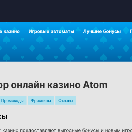
е казино
Игровые автоматы
Лучшие бонусы
ор онлайн казино Atom
Промокоды
Фриспины
Отзывы
сы
 казино предоставляют выгодные бонусы и новым игро