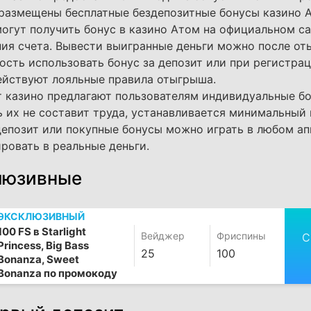
размещены бесплатные бездепозитные бонусы казино At
огут получить бонус в казино Атом на официальном са
ия счета. Вывести выигранные деньги можно после от
сть использовать бонус за депозит или при регистрац
ействуют лояльные правила отыгрыша.
 казино предлагают пользователям индивидуальные бо
 их не составит труда, устанавливается минимальный 
епозит или покупные бонусы можно играть в любом ап
ровать в реальные деньги.
люзивные
ЭКСКЛЮЗИВНЫЙ
100 FS в Starlight
Вейджер
Фриспины
С
Princess, Big Bass
25
100
Bonanza, Sweet
Bonanza по промокоду