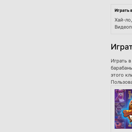
Играть 
Хай-ло
Видеоп
Играт
Играть в
барабаны
этого кл
Пользова