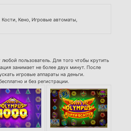
, Кости, Кено, Игровые автоматы,
 любой пользователь. Для того чтобы крутить
ация занимает не более двух минут. После
ускать игровые аппараты на деньги.
бесплатно и без регистрации.