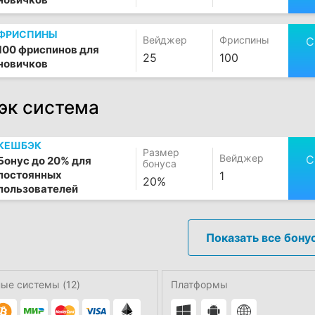
ФРИСПИНЫ
Вейджер
Фриспины
С
100 фриспинов для
25
100
новичков
эк система
КЕШБЭК
Размер
Вейджер
С
Бонус до 20% для
бонуса
постоянных
1
20%
пользователей
Показать все бону
ые системы (12)
Платформы