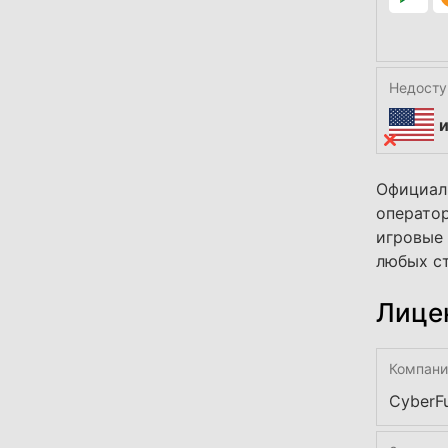
Недосту
Официаль
оператор
игровые 
любых ст
Лице
Компани
CyberF