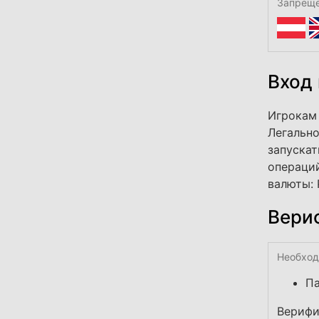
Запрещ
Вход
Игрокам 
Легально
запускат
операций
валюты: 
Вери
Необход
П
Верифи