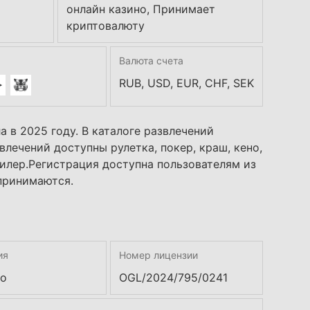
онлайн казино, Принимает
криптовалюту
Валюта счета
RUB, USD, EUR, CHF, SEK
 в 2025 году. В каталоге развлечений
лечений доступны рулетка, покер, краш, кено,
-дилер.Регистрация доступна пользователям из
 принимаются.
ия
Номер лицензии
ao
OGL/2024/795/0241