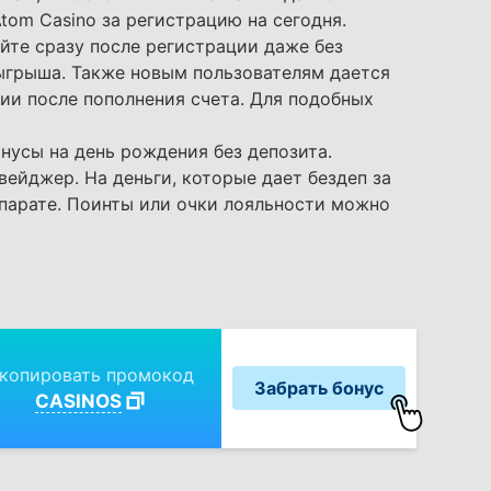
om Casino за регистрацию на сегодня.
йте сразу после регистрации даже без
ыгрыша. Также новым пользователям дается
ии после пополнения счета. Для подобных
нусы на день рождения без депозита.
вейджер. На деньги, которые дает бездеп за
парате. Поинты или очки лояльности можно
копировать промокод
Забрать бонус
CASINOS