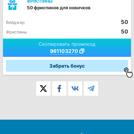
ФРИСПИНЫ
50 фриспинов для новичков
50
Вейджер
50
Фриспины
Скопировать промокод
961103270
Забрать бонус