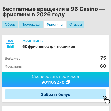
Бесплатные вращения в 96 Casino —
фриспины в 2026 году
Обзор
Промокоды
Фриспины
Отзывы
ФРИСПИНЫ
60 фриспинов для новичков
75
Вейджер
60
Фриспины
Скопировать промокод
961103270
Забрать бонус