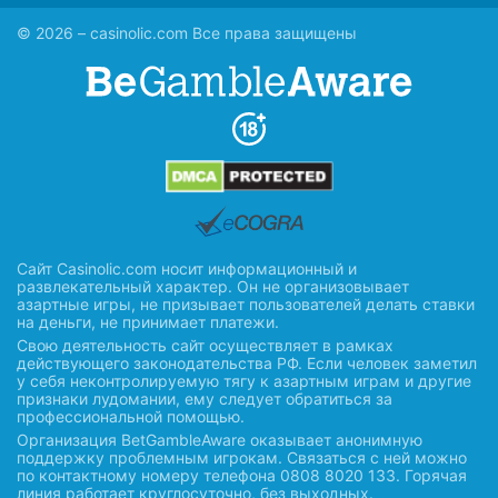
© 2026 – casinolic.com Все права защищены
Сайт Casinolic.com носит информационный и
развлекательный характер. Он не организовывает
азартные игры, не призывает пользователей делать ставки
на деньги, не принимает платежи.
Свою деятельность сайт осуществляет в рамках
действующего законодательства РФ. Если человек заметил
у себя неконтролируемую тягу к азартным играм и другие
признаки лудомании, ему следует обратиться за
профессиональной помощью.
Организация BetGambleAware оказывает анонимную
поддержку проблемным игрокам. Связаться с ней можно
по контактному номеру телефона 0808 8020 133. Горячая
линия работает круглосуточно, без выходных.