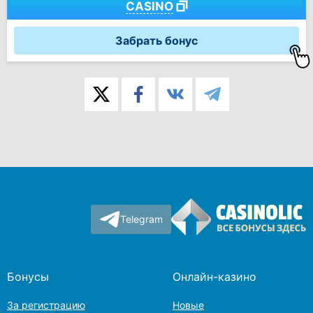
CASINO
Забрать бонус
Telegram
Бонусы
Онлайн-казино
За регистрацию
Новые