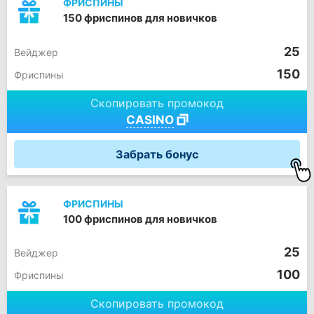
ФРИСПИНЫ
150 фриспинов для новичков
25
Вейджер
150
Фриспины
Скопировать промокод
CASINO
Забрать бонус
ФРИСПИНЫ
100 фриспинов для новичков
25
Вейджер
100
Фриспины
Скопировать промокод