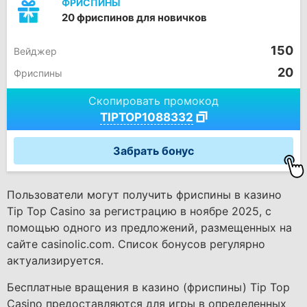
ФРИСПИНЫ
20 фриспинов для новичков
150
Вейджер
20
Фриспины
Скопировать промокод
TIPTOP1088332
Забрать бонус
Пользователи могут получить фриспины в казино
Tip Top Casino за регистрацию в ноябре 2025, с
помощью одного из предложений, размещенных на
сайте casinolic.com. Список бонусов регулярно
актуализируется.
Бесплатные вращения в казино (фриспины) Tip Top
Casino предоставляются для игры в определенных