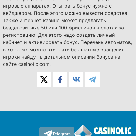
игровых аппаратах. Отыграть бонус нужно с
вейджером. После этого можно вывести средства.
Также интернет казино может предлагать
бездепозитные 50 или 100 фриспинов в слотах за
регистрацию. Для этого надо создать личный
кабинет и активировать бонус. Перечень автоматов,
в которых можно отыграть бесплатные вращения,
игроки найдут в детальном описании бонуса на
сайте casinolic.com.
Telegram