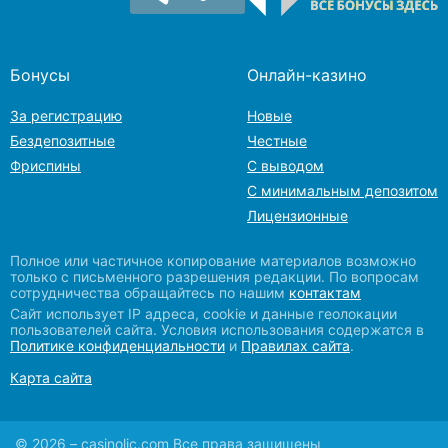
Бонусы
Онлайн-казино
За регистрацию
Новые
Бездепозитные
Честные
Фриспины
С выводом
С минимальным депозитом
Лицензионные
Полное или частичное копирование материалов возможно
только с письменного разрешения редакции. По вопросам
сотрудничества обращайтесь по нашим
контактам
Сайт использует IP адреса, сookie и данные геолокации
пользователей сайта. Условия использования содержатся в
Политике конфиденциальности
и
Правилах сайта
.
Карта сайта
© 2026 – casinolic.com Все права защищены