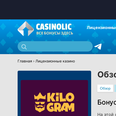
Лицензионны
Главная
›
Лицензионные казино
Обзо
Обзор
Бону
На этой 