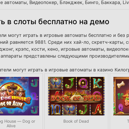
е автоматы, Видеопокер, Блэкджек, Бинго, Баккара, Li
ь в слоты бесплатно на демо
ли могут играть в игровые автоматы бесплатно и без 
ний равняется 9881. Среди них хай-ло, скретч-карты, с
джонг, крэпс, кости, кено, игровые автоматы, видеопоке
аппараты представлены следующими производителями: Pra
тели могут играть в игровые автоматы в казино Килог
og House — Dog or
Book of Dead
Alive