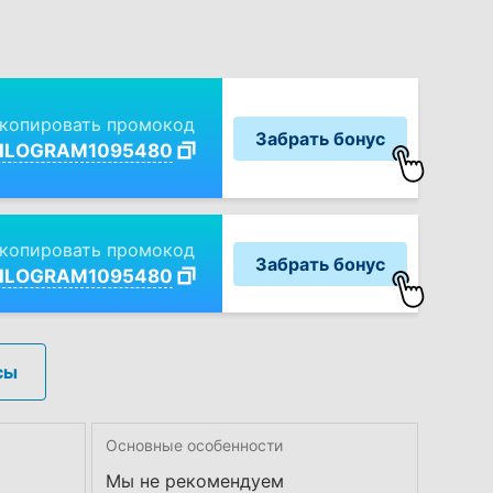
копировать промокод
Забрать бонус
ILOGRAM1095480
копировать промокод
Забрать бонус
ILOGRAM1095480
сы
Основные особенности
Мы не рекомендуем