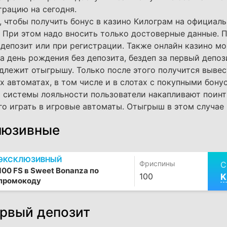
трацию на сегодня.
, чтобы получить бонус в казино Килограм на официал
 При этом надо вносить только достоверные данные. П
 депозит или при регистрации. Также онлайн казино 
а день рождения без депозита, бездеп за первый депо
длежит отыгрышу. Только после этого получится выве
х автоматах, в том числе и в слотах с покупными бону
 системы лояльности пользователи накапливают поинт
го играть в игровые автоматы. Отыгрыш в этом случае 
люзивные
ЭКСКЛЮЗИВНЫЙ
Фриспины
С
100 FS в Sweet Bonanza по
100
K
промокоду
ервый депозит