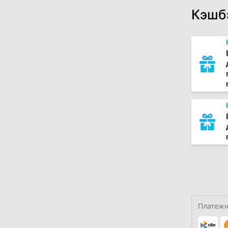
Кэшб
Платежн