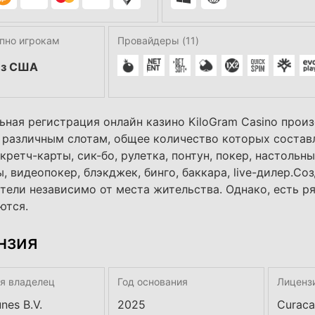
пно игрокам
Провайдеры (11)
из США
ная регистрация онлайн казино KiloGram Casino произ
 различным слотам, общее количество которых состав
скретч-карты, сик-бо, рулетка, понтун, покер, настольн
, видеопокер, блэкджек, бинго, баккара, live-дилер.С
тели независимо от места жительства. Однако, есть р
ются.
нзия
я владелец
Год основания
Лиценз
nes B.V.
2025
Curac