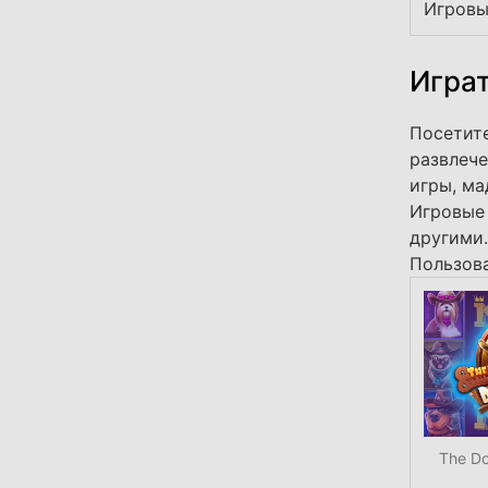
Игровы
Играт
Посетите
развлече
игры, ма
Игровые 
другими.
Пользова
The D