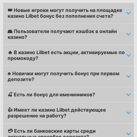
👑 Новые игроки могут получить на площадке
казино Lilbet бонус без пополнения счета?
👥 Пользователи получают кэшбэк в онлайн
казино?
🔥 В казино Lilbet есть акции, активируемые по
промокоду?
♣️ Новички могут получить бонус при первом
депозите?
🍒 Есть ли бонус для именинников?
👍 Имеет ли казино Lilbet действующее
разрешение на работу?
💳 Есть ли банковские карты среди
актуальных способов депозита?