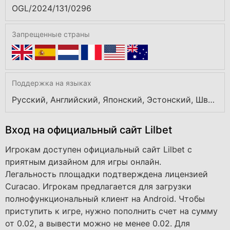
OGL/2024/131/0296
Запрещенные страны
Поддержка на языках
Русский, Английский, Японский, Эстонский, Шведский, , Хорватский, Хинди, Французский, Финский, Филиппинский, Урду, Украинский, Узбекский, Турецкий, Тамильский, Тайский, Таджикский, Суахили, Cомалийский, Словацкий, Синдхи, Сингальский, Сербский, Румынский, Португальский, Польский, Норвежский, Непальский, Немецкий, Монгольский, Малайский, Македонский, Литовский, Лингала, Латышский, Лаосский, Кхмерский, Курдский, Корейский, Китайский, Казахский, Итальянский, Испанский, Исландский, Индонезийский, Иврит, Зулу, Датский, Грузинский, Греческий, Гаитянский креольский, Вьетнамский, Венгерский, Боснийский, Болгарский, Бирманский, Бенгальский, Афарский, Армянский, Арабский, Амхарский, Албанский, Азербайджанский
Вход на официальный сайт Lilbet
Игрокам доступен официальный сайт Lilbet с
приятным дизайном для игры онлайн.
Легальность площадки подтверждена лицензией
Curacao. Игрокам предлагается для загрузки
полнофункциональный клиент на Android. Чтобы
приступить к игре, нужно пополнить счет на сумму
от 0.02, а вывести можно не менее 0.02. Для