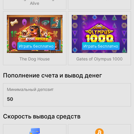
Alive
Играть бесплатно
Играть бесплатно
The Dog House
Gates of Olympus 1000
Пополнение счета и вывод денег
Минимальный депозит
50
Скорость вывода средств