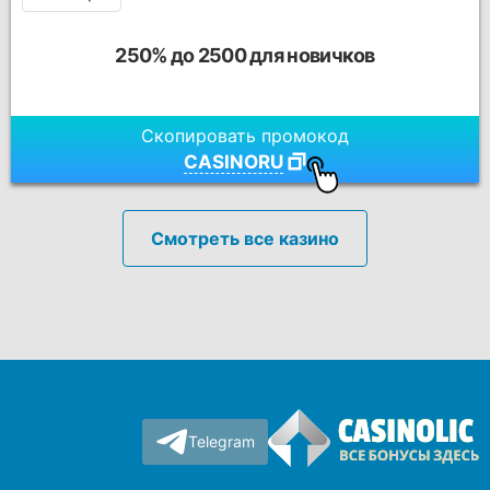
250% до 2500 для новичков
Скопировать промокод
CASINORU
Смотреть все казино
Telegram