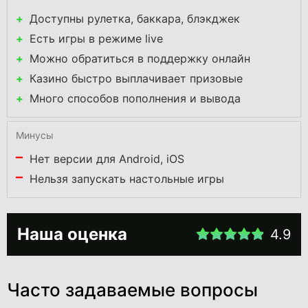
Доступны рулетка, баккара, блэкджек
Есть игры в режиме live
Можно обратиться в поддержку онлайн
Казино быстро выплачивает призовые
Много способов пополнения и вывода
Минусы
Нет версии для Android, iOS
Нельзя запускать настольные игры
Наша оценка
4.9
Часто задаваемые вопросы