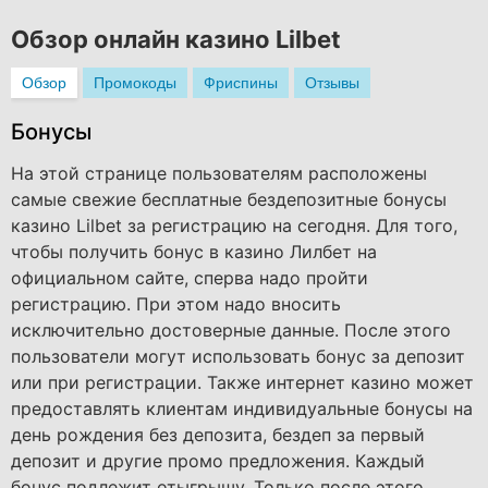
Обзор онлайн казино Lilbet
Обзор
Промокоды
Фриспины
Отзывы
Бонусы
На этой странице пользователям расположены
самые свежие бесплатные бездепозитные бонусы
казино Lilbet за регистрацию на сегодня. Для того,
чтобы получить бонус в казино Лилбет на
официальном сайте, сперва надо пройти
регистрацию. При этом надо вносить
исключительно достоверные данные. После этого
пользователи могут использовать бонус за депозит
или при регистрации. Также интернет казино может
предоставлять клиентам индивидуальные бонусы на
день рождения без депозита, бездеп за первый
депозит и другие промо предложения. Каждый
бонус подлежит отыгрышу. Только после этого