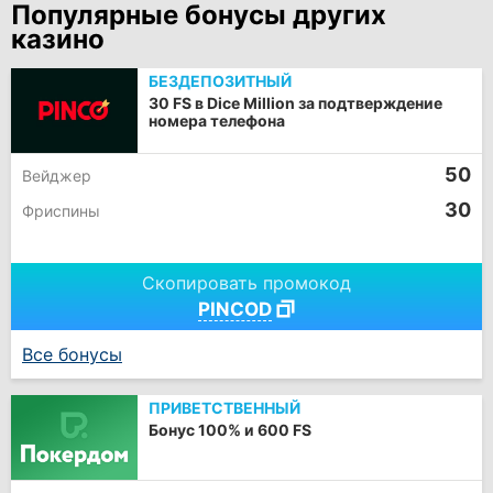
Популярные бонусы других
казино
БЕЗДЕПОЗИТНЫЙ
30 FS в Dice Million за подтверждение
номера телефона
50
Вейджер
30
Фриспины
Скопировать промокод
PINCOD
Все бонусы
ПРИВЕТСТВЕННЫЙ
Бонус 100% и 600 FS