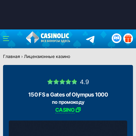
Главная
›
Лицензионные казино
4.9
150 FS в Gates of Olympus 1000
по промокоду
CASINO