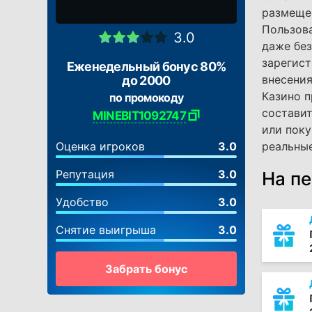
размещен
Пользова
3.0
даже без
зарегист
Еженедельный бонус 80%
внесения
до 2000
Казино п
по промокоду
составит
MINEBIT1092747
или поку
Оценка игроков
3.0
реальные
Репутация
3.0
На п
Удобство
3.0
Снятие выигрыша
3.0
Забрать бонус