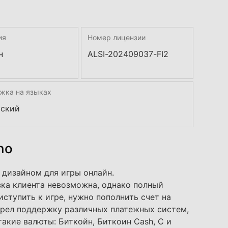
ия
Номер лицензии
н
ALSI-202409037-FI2
жка на языках
йский
no
 дизайном для игры онлайн.
ка клиента невозможна, однако полный
ступить к игре, нужно пополнить счет на
отрел поддержку различных платежных систем,
 такие валюты: Биткойн, Биткоин Cash, C и