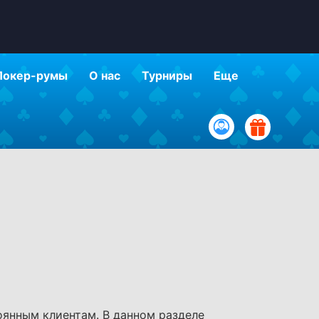
Покер-румы
О нас
Турниры
Еще
оянным клиентам. В данном разделе