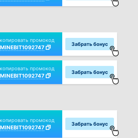
копировать промокод
Забрать бонус
MINEBIT1092747
копировать промокод
Забрать бонус
MINEBIT1092747
копировать промокод
Забрать бонус
MINEBIT1092747