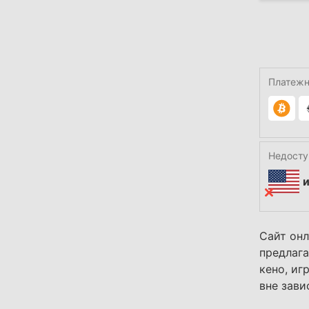
Платежн
Недосту
Сайт онл
предлага
кено, иг
вне зави