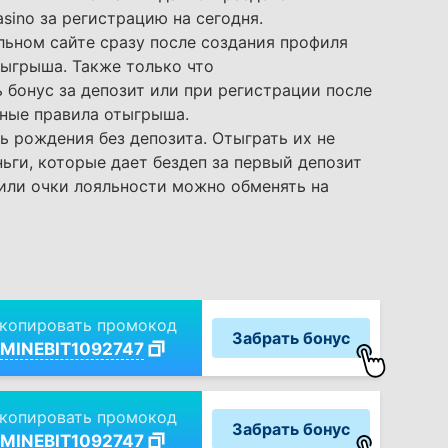
sino за регистрацию на сегодня.
альном сайте сразу после создания профиля
тыгрыша. Также только что
 бонус за депозит или при регистрации после
ьные правила отыгрыша.
ь рождения без депозита. Отыграть их не
ьги, которые дает бездеп за первый депозит
или очки лояльности можно обменять на
копировать промокод
Забрать бонус
MINEBIT1092747
копировать промокод
Забрать бонус
MINEBIT1092747