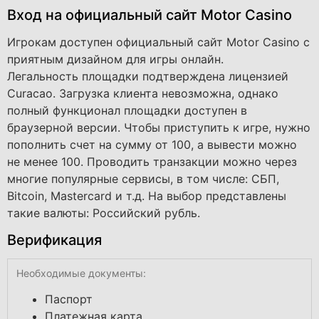
Вход на официальный сайт Motor Casino
Игрокам доступен официальный сайт Motor Casino с
приятным дизайном для игры онлайн.
Легальность площадки подтверждена лицензией
Curacao. Загрузка клиента невозможна, однако
полный функционал площадки доступен в
браузерной версии. Чтобы приступить к игре, нужно
пополнить счет на сумму от 100, а вывести можно
не менее 100. Проводить транзакции можно через
многие популярные сервисы, в том числе: СБП,
Bitcoin, Mastercard и т.д. На выбор представлены
такие валюты: Российский рубль.
Верификация
Необходимые документы:
Паспорт
Платежная карта