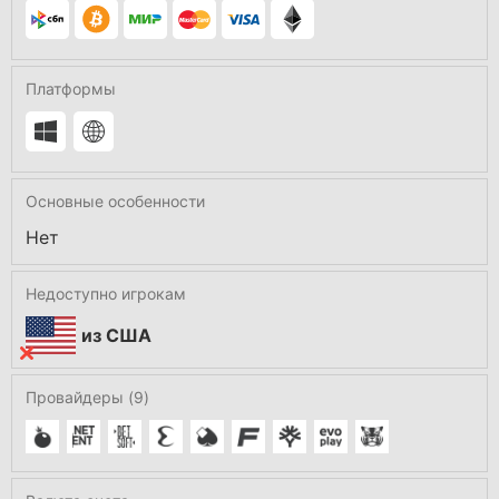
Платформы
Основные особенности
Нет
Недоступно игрокам
из США
Провайдеры (9)