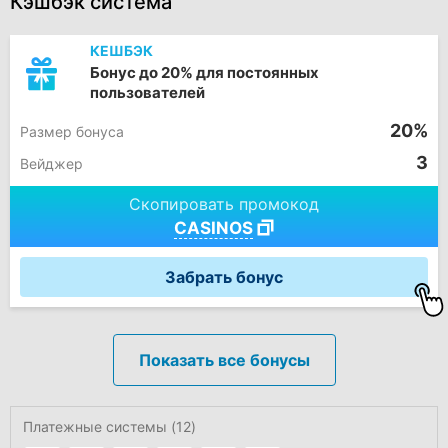
Кэшбэк система
КЕШБЭК
Бонус до 20% для постоянных
пользователей
20%
Размер бонуса
3
Вейджер
Скопировать промокод
CASINOS
Забрать бонус
Показать все бонусы
Платежные системы (12)