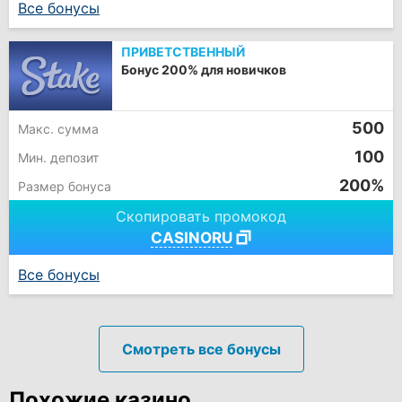
Все бонусы
ПРИВЕТСТВЕННЫЙ
Бонус 200% для новичков
500
Макc. сумма
100
Мин. депозит
200%
Размер бонуса
Скопировать промокод
CASINORU
Все бонусы
Смотреть все бонусы
Похожие казино