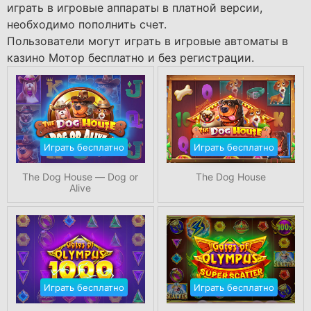
играть в игровые аппараты в платной версии,
необходимо пополнить счет.
Пользователи могут играть в игровые автоматы в
казино Мотор бесплатно и без регистрации.
Играть бесплатно
Играть бесплатно
The Dog House — Dog or
The Dog House
Alive
Играть бесплатно
Играть бесплатно