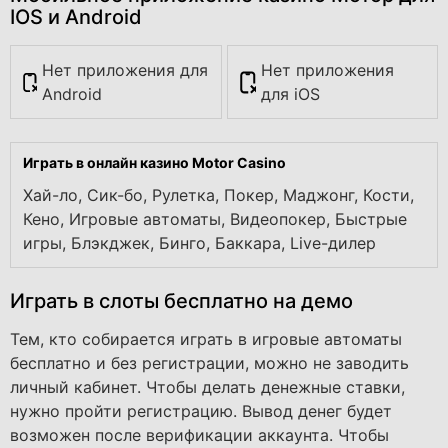
IOS и Android
Нет приложения для
Нет приложения
Android
для iOS
Играть в онлайн казино Motor Casino
Хай-ло, Сик-бо, Рулетка, Покер, Маджонг, Кости,
Кено, Игровые автоматы, Видеопокер, Быстрые
игры, Блэкджек, Бинго, Баккара, Live-дилер
Играть в слоты бесплатно на демо
Тем, кто собирается играть в игровые автоматы
бесплатно и без регистрации, можно не заводить
личный кабинет. Чтобы делать денежные ставки,
нужно пройти регистрацию. Вывод денег будет
возможен после верификации аккаунта. Чтобы