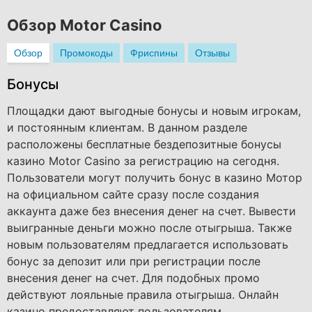
Обзор Motor Casino
Обзор
Промокоды
Фриспины
Отзывы
Бонусы
Площадки дают выгодные бонусы и новым игрокам,
и постоянным клиентам. В данном разделе
расположены бесплатные бездепозитные бонусы
казино Motor Casino за регистрацию на сегодня.
Пользователи могут получить бонус в казино Мотор
на официальном сайте сразу после создания
аккаунта даже без внесения денег на счет. Вывести
выигранные деньги можно после отыгрыша. Также
новым пользователям предлагается использовать
бонус за депозит или при регистрации после
внесения денег на счет. Для подобных промо
действуют лояльные правила отыгрыша. Онлайн
казино предоставляют пользователям