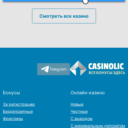
Смотреть все казино
Telegram
Бонусы
Онлайн-казино
За регистрацию
Новые
Бездепозитные
Честные
Фриспины
С выводом
С минимальным депозитом