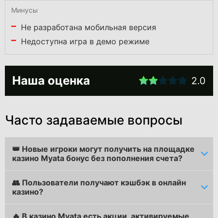
Минусы
Не разработана мобильная версия
Недоступна игра в демо режиме
Наша оценка
2.0
Часто задаваемые вопросы
👑 Новые игроки могут получить на площадке
казино Myata бонус без пополнения счета?
👥 Пользователи получают кэшбэк в онлайн
казино?
🔥 В казино Myata есть акции, активируемые