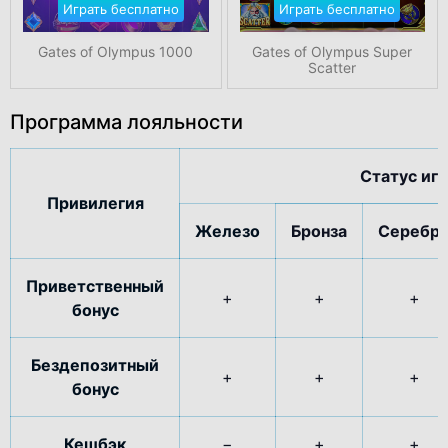
Играть бесплатно
Играть бесплатно
Gates of Olympus 1000
Gates of Olympus Super
Scatter
Программа лояльности
Статус иг
Привилегия
Железо
Бронза
Серебр
Приветственный
+
+
+
бонус
Бездепозитный
+
+
+
бонус
Кешбэк
−
+
+