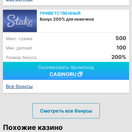
ПРИВЕТСТВЕННЫЙ
Бонус 200% для новичков
500
Макc. сумма
100
Мин. депозит
200%
Размер бонуса
Скопировать промокод
CASINORU
Все бонусы
Смотреть все бонусы
Похожие казино