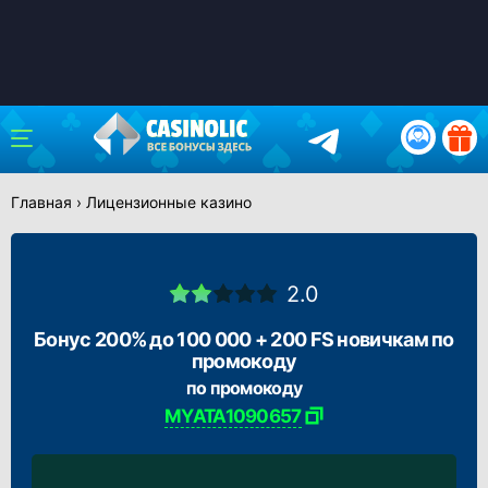
Главная
›
Лицензионные казино
2.0
Бонус 200% до 100 000 + 200 FS новичкам по
промокоду
по промокоду
MYATA1090657