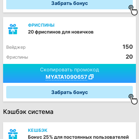
Забрать бонус
ФРИСПИНЫ
20 фриспинов для новичков
150
Вейджер
20
Фриспины
Скопировать промокод
MYATA1090657
Забрать бонус
Кэшбэк система
КЕШБЭК
Бонус 25% для постоянных пользователей