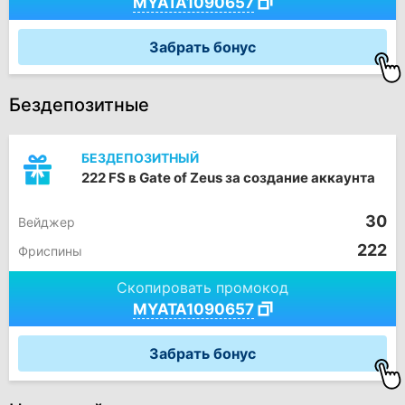
MYATA1090657
Забрать бонус
Бездепозитные
БЕЗДЕПОЗИТНЫЙ
222 FS в Gate of Zeus за создание аккаунта
30
Вейджер
222
Фриспины
Скопировать промокод
MYATA1090657
Забрать бонус