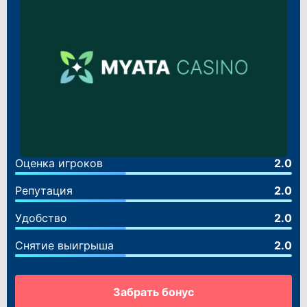
Оценка игроков
2.0
Репутация
2.0
Удобство
2.0
Снятие выигрыша
2.0
Забрать бонус