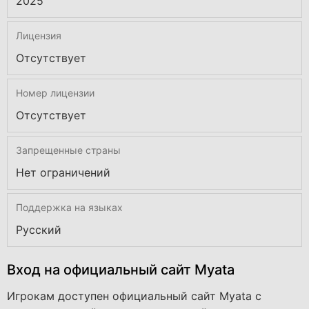
2025
Лицензия
Отсутствует
Номер лицензии
Отсутствует
Запрещенные страны
Нет ограничений
Поддержка на языках
Русский
Вход на официальный сайт Myata
Игрокам доступен официальный сайт Myata с