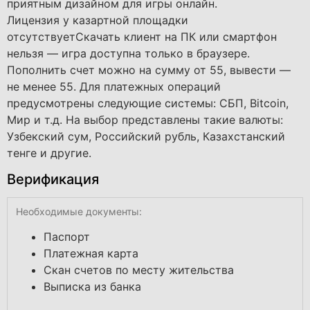
приятным дизайном для игры онлайн.
Лицензия у казартной площадки
отсутствуетСкачать клиент на ПК или смартфон
нельзя — игра доступна только в браузере.
Пополнить счет можно на сумму от 55, вывести —
не менее 55. Для платежных операций
предусмотрены следующие системы: СБП, Bitcoin,
Мир и т.д. На выбор представлены такие валюты:
Узбекский сум, Российский рубль, Казахстанский
тенге и другие.
Верификация
Необходимые документы:
Паспорт
Платежная карта
Скан счетов по месту жительства
Выписка из банка