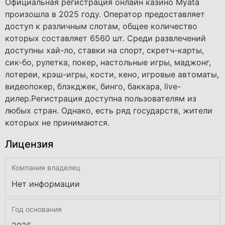
Официальная регистрация онлайн казино Myata
произошла в 2025 году. Оператор предоставляет
доступ к различным слотам, общее количество
которых составляет 6560 шт. Среди развлечений
доступны хай-ло, ставки на спорт, скретч-карты,
сик-бо, рулетка, покер, настольные игры, маджонг,
лотереи, крэш-игры, кости, кено, игровые автоматы,
видеопокер, блэкджек, бинго, баккара, live-
дилер.Регистрация доступна пользователям из
любых стран. Однако, есть ряд государств, жители
которых не принимаются.
Лицензия
Компания владелец
Нет информации
Год основания