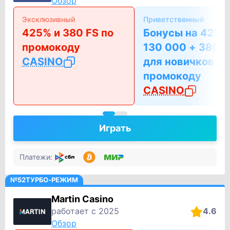
Обзор
Эксклюзивный
Приветственный
425% и 380 FS по
Бонусы на 425%
промокоду
130 000 + 380 F
CASINO
для новичков по
промокоду
CASINO
Играть
Платежи:
№52
ТУРБО-РЕЖИМ
Martin Casino
работает с 2025
4.6
Обзор