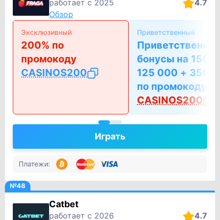
работает с 2025
4.7
Обзор
Эксклюзивный
Приветственный
200% по
Приветственны
промокоду
бонусы на 150%
CASINOS200
125 000 + 350 F
по промокоду
CASINOS200
Играть
Платежи:
№48
Catbet
работает с 2026
4.7