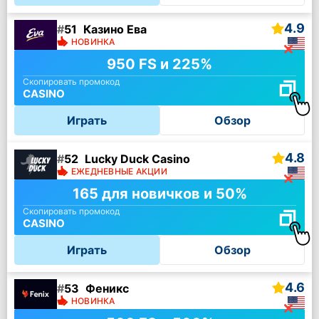
4.9
#
51
Казино Ева
НОВИНКА
950 FS и 225%
Скопировать промокод
CASINO
Играть
Обзор
4.8
#
52
Lucky Duck Casino
ЕЖЕДНЕВНЫЕ АКЦИИ
165 для новичков и 50%
Скопировать промокод
CASINO
Играть
Обзор
4.6
#
53
Феникс
НОВИНКА