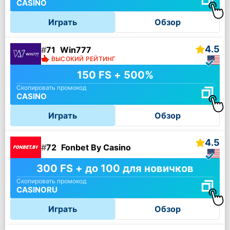
CASINO
Играть
Обзор
4.5
#
71
Win777
ВЫСОКИЙ РЕЙТИНГ
150 FS + 500%
Скопировать промокод
CASINO
Играть
Обзор
4.5
#
72
Fonbet By Casino
300 FS + до 100 для новичков
Скопировать промокод
CASINORU
Играть
Обзор