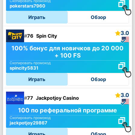
Скопировать промокод
pokerstars7960
Играть
Обзор
3.0
#
76
Spin City
100% бонус для новичков до 20 000
+ 100 FS
Скопировать промокод
spincity5831
Играть
Обзор
3.0
#
77
Jackpotjoy Casino
100 по реферальной программе
Скопировать промокод
jackpotjoy29867
Играть
Обзор