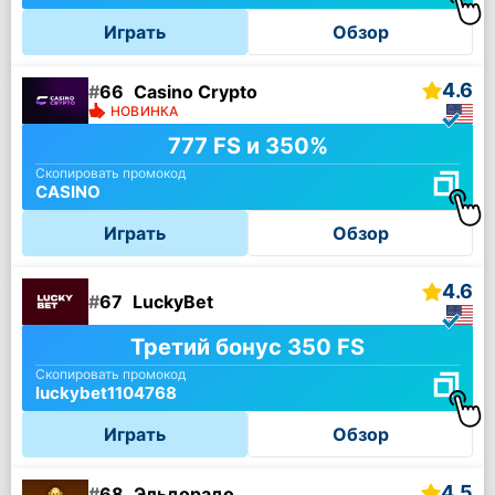
Играть
Обзор
4.6
#
66
Casino Crypto
НОВИНКА
777 FS и 350%
Скопировать промокод
CASINO
Играть
Обзор
4.6
#
67
LuckyBet
Третий бонус 350 FS
Скопировать промокод
luckybet1104768
Играть
Обзор
4.5
#
68
Эльдорадо