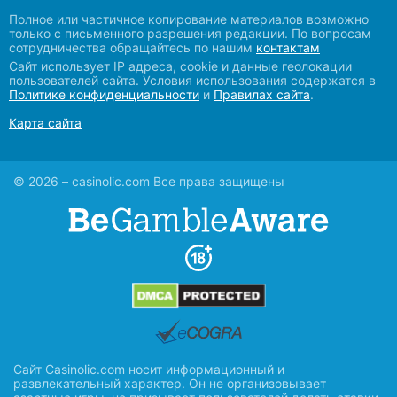
Полное или частичное копирование материалов возможно
только с письменного разрешения редакции. По вопросам
сотрудничества обращайтесь по нашим
контактам
Сайт использует IP адреса, сookie и данные геолокации
пользователей сайта. Условия использования содержатся в
Политике конфиденциальности
и
Правилах сайта
.
Карта сайта
© 2026 – casinolic.com Все права защищены
Сайт Casinolic.com носит информационный и
развлекательный характер. Он не организовывает