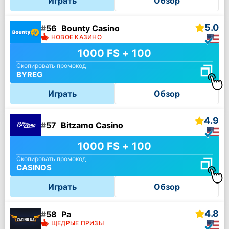
Играть
Обзор
5.0
#
56
Bounty Casino
НОВОЕ КАЗИНО
1000 FS + 100
Скопировать промокод
BYREG
Играть
Обзор
4.9
#
57
Bitzamo Casino
1000 FS + 100
Скопировать промокод
CASINOS
Играть
Обзор
4.8
#
58
Ра
ЩЕДРЫЕ ПРИЗЫ