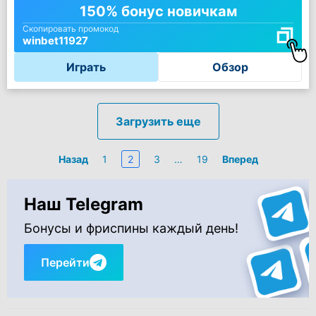
150% бонус новичкам
Скопировать промокод
winbet11927
Играть
Обзор
Загрузить еще
Назад
1
2
3
…
19
Вперед
Наш Telegram
Бонусы и фриспины каждый день!
Перейти