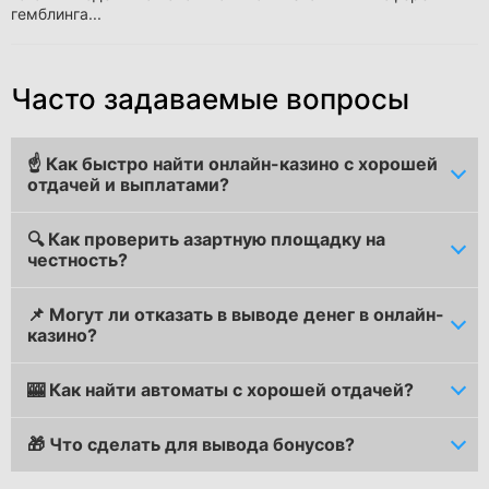
гемблинга...
Часто задаваемые вопросы
☝ Как быстро найти онлайн-казино с хорошей
отдачей и выплатами?
🔍 Как проверить азартную площадку на
честность?
📌 Могут ли отказать в выводе денег в онлайн-
казино?
🎰 Как найти автоматы с хорошей отдачей?
🎁 Что сделать для вывода бонусов?