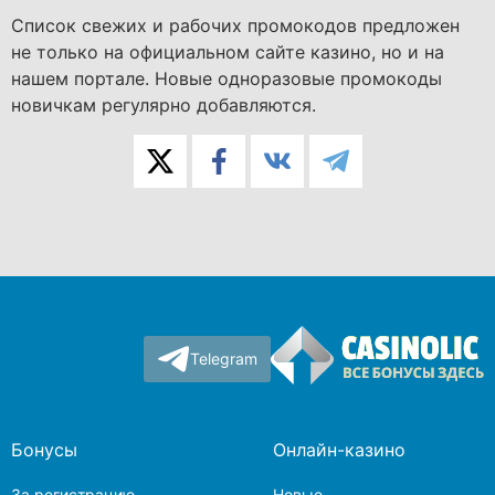
Список свежих и рабочих промокодов предложен
не только на официальном сайте казино, но и на
нашем портале. Новые одноразовые промокоды
новичкам регулярно добавляются.
Telegram
Бонусы
Онлайн-казино
За регистрацию
Новые