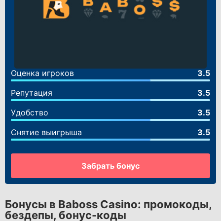
Оценка игроков
3.5
Репутация
3.5
Удобство
3.5
Снятие выигрыша
3.5
Забрать бонус
Бонусы в Baboss Casino: промокоды,
бездепы, бонус-коды