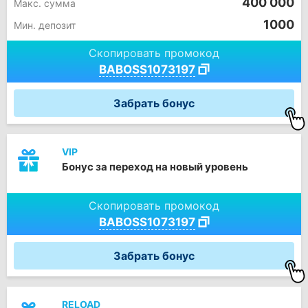
400 000
Макc. сумма
1000
Мин. депозит
Скопировать промокод
BABOSS1073197
Забрать бонус
VIP
Бонус за переход на новый уровень
Скопировать промокод
BABOSS1073197
Забрать бонус
RELOAD