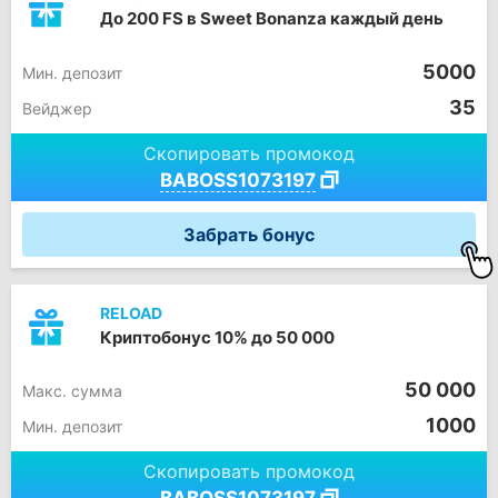
До 200 FS в Sweet Bonanza каждый день
5000
Мин. депозит
35
Вейджер
Скопировать промокод
BABOSS1073197
Забрать бонус
RELOAD
Криптобонус 10% до 50 000
50 000
Макc. сумма
1000
Мин. депозит
Скопировать промокод