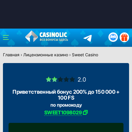
Главная
›
Лицензионные казино
›
Sweet Casino
2.0
Приветственный бонус 200% до 150 000 +
100 FS
по промокоду
SWEET1098029