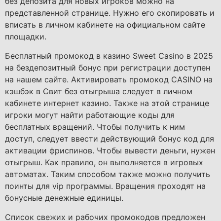
без депозита для новых игроков можно на
представленной странице. Нужно его скопировать и
вписать в личном кабинете на официальном сайте
площадки.
Бесплатный промокод в казино Sweet Casino в 2025
на бездепозитный бонус при регистрации доступен
на нашем сайте. Активировать промокод CASINO на
кэшбэк в Свит без отыгрыша следует в личном
кабинете интернет казино. Также на этой странице
игроки могут найти работающие коды для
бесплатных вращений. Чтобы получить к ним
доступ, следует ввести действующий бонус код для
активации фриспинов. Чтобы вывести деньги, нужен
отыгрыш. Как правило, он выполняется в игровых
автоматах. Таким способом также можно получить
поинты для vip программы. Вращения проходят на
бонусные денежные единицы.
Список свежих и рабочих промокодов предложен