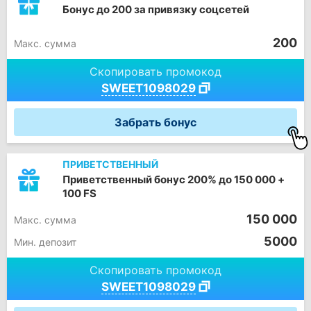
Бонус до 200 за привязку соцсетей
200
Макc. сумма
Скопировать промокод
SWEET1098029
Забрать бонус
ПРИВЕТСТВЕННЫЙ
Приветственный бонус 200% до 150 000 +
100 FS
150 000
Макc. сумма
5000
Мин. депозит
Скопировать промокод
SWEET1098029