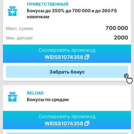
ПРИВЕТСТВЕННЫЙ
Бонусы до 350% до 700 000 и до 260 FS
новичкам
700 000
Макc. сумма
2000
Мин. депозит
Скопировать промокод
WEISS1074358
Забрать бонус
RELOAD
Бонусы по средам
Скопировать промокод
WEISS1074358