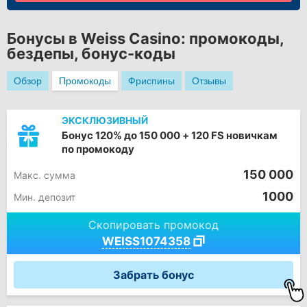
Бонусы в Weiss Casino: промокоды,
бездепы, бонус-коды
Обзор
Промокоды
Фриспины
Отзывы
ЭКСКЛЮЗИВНЫЙ
Бонус 120% до 150 000 + 120 FS новичкам
по промокоду
150 000
Макc. сумма
1000
Мин. депозит
Скопировать промокод
WEISS1074358
Забрать бонус