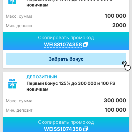
новичкам
100 000
Макc. сумма
2000
Мин. депозит
Скопировать промокод
WEISS1074358
Забрать бонус
ДЕПОЗИТНЫЙ
Первый бонус 125% до 300 000 и 100 FS
новичкам
300 000
Макc. сумма
100 000
Мин. депозит
Скопировать промокод
WEISS1074358