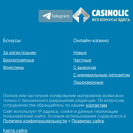
Telegram
Бонусы
Онлайн-казино
За регистрацию
Новые
Бездепозитные
Честные
Фриспины
С выводом
С минимальным депозитом
Лицензионные
Полное или частичное копирование материалов возможно
только с письменного разрешения редакции. По вопросам
сотрудничества обращайтесь по нашим
контактам
Сайт использует IP адреса, сookie и данные геолокации
пользователей сайта. Условия использования содержатся в
Политике конфиденциальности
и
Правилах сайта
.
Карта сайта