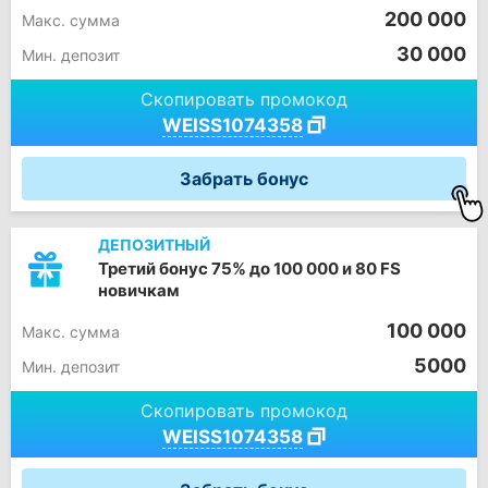
200 000
Макc. сумма
30 000
Мин. депозит
Скопировать промокод
WEISS1074358
Забрать бонус
ДЕПОЗИТНЫЙ
Третий бонус 75% до 100 000 и 80 FS
новичкам
100 000
Макc. сумма
5000
Мин. депозит
Скопировать промокод
WEISS1074358