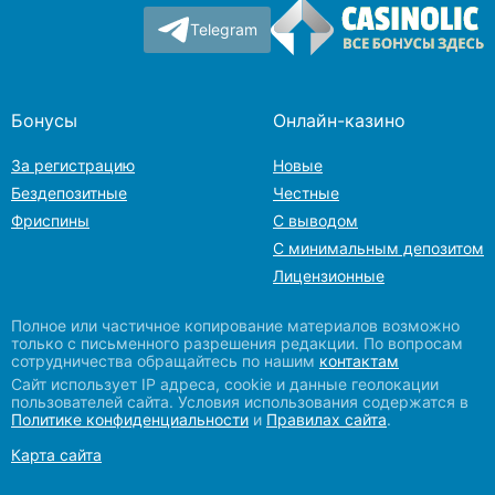
Telegram
Бонусы
Онлайн-казино
За регистрацию
Новые
Бездепозитные
Честные
Фриспины
С выводом
С минимальным депозитом
Лицензионные
Полное или частичное копирование материалов возможно
только с письменного разрешения редакции. По вопросам
сотрудничества обращайтесь по нашим
контактам
Сайт использует IP адреса, сookie и данные геолокации
пользователей сайта. Условия использования содержатся в
Политике конфиденциальности
и
Правилах сайта
.
Карта сайта