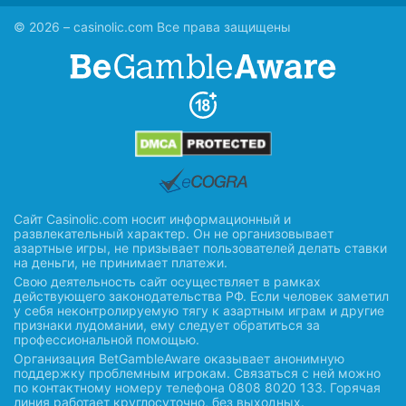
© 2026 – casinolic.com Все права защищены
Сайт Casinolic.com носит информационный и
развлекательный характер. Он не организовывает
азартные игры, не призывает пользователей делать ставки
на деньги, не принимает платежи.
Свою деятельность сайт осуществляет в рамках
действующего законодательства РФ. Если человек заметил
у себя неконтролируемую тягу к азартным играм и другие
признаки лудомании, ему следует обратиться за
профессиональной помощью.
Организация BetGambleAware оказывает анонимную
поддержку проблемным игрокам. Связаться с ней можно
по контактному номеру телефона 0808 8020 133. Горячая
линия работает круглосуточно, без выходных.