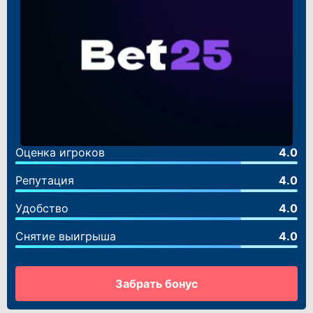
Оценка игроков
4.0
Репутация
4.0
Удобство
4.0
Снятие выигрыша
4.0
Забрать бонус