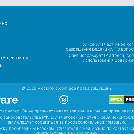
ино
Полное или частичное ко
разрешения редакции. По вопр
Сайт использует IP адреса, сo
ым депозитом
использования содержа
е
© 2026 – casinolic.com Все права защищены
характер. Он не организовывает азартные игры, не призывает п
 законодательства РФ. Если человек заметил у себя неконтрол
ему следует обратиться за профессиональной помощью.
ку проблемным игрокам. Связаться с ней можно по контактном
круглосуточно, без выходных.