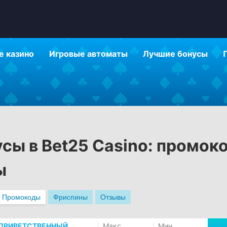
е казино
Игровые автоматы
Лучшие бонусы
сы в Bet25 Casino: промок
ы
Промокоды
Фриспины
Отзывы
ПРИВЕТСТВЕННЫЙ
Макc.
Мин.