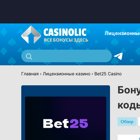
Лицензионны
Главная
›
Лицензионные казино
›
Bet25 Casino
Бону
код
Обзор