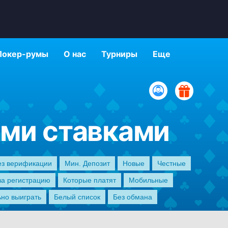
Покер-румы
О нас
Турниры
Еще
ыми ставками
ез верификации
Мин. Депозит
Новые
Честные
за регистрацию
Которые платят
Мобильные
но выиграть
Белый список
Без обмана