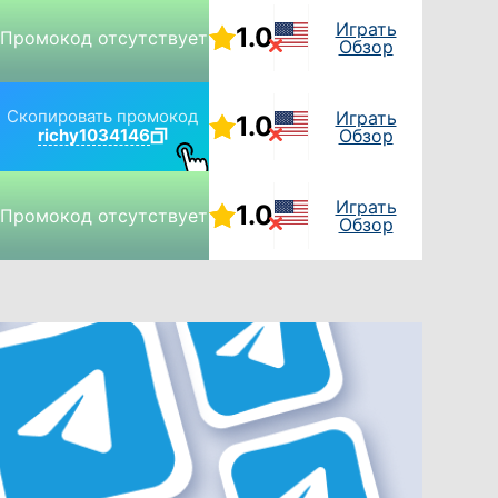
Играть
1.0
Промокод отсутствует
Обзор
Скопировать промокод
Играть
1.0
richy1034146
Обзор
Играть
1.0
Промокод отсутствует
Обзор