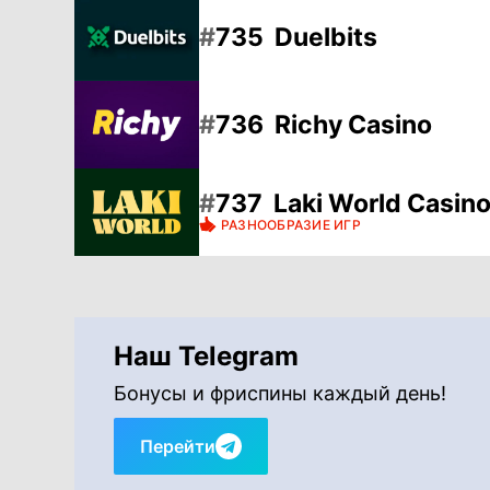
#
735
Duelbits
#
736
Richy Casino
#
737
Laki World Casin
РАЗНООБРАЗИЕ ИГР
Наш Telegram
Бонусы и фриспины каждый день!
Перейти