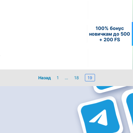
100% бонус
новичкам до 500
+ 200 FS
o
Назад
1
…
18
19