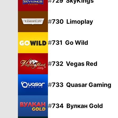
#
729
SkyKings
#
730
Limoplay
#
731
Go Wild
#
732
Vegas Red
#
733
Quasar Gaming
#
734
Вулкан Gold