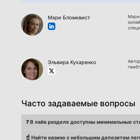
Мэри 
Мэри Бломквист
онлай
специ
Автор
Эльвира Кухаренко
гембл
Часто задаваемые вопросы
❓ В лайв разделе доступны минимальные ст
☝ Найти казино с небольшим депозитом лег