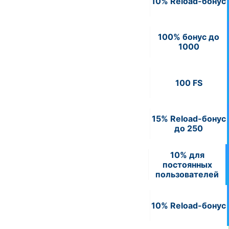
10% Reload-бонус
100% бонус до
1000
100 FS
15% Reload-бонус
до 250
10% для
постоянных
пользователей
10% Reload-бонус