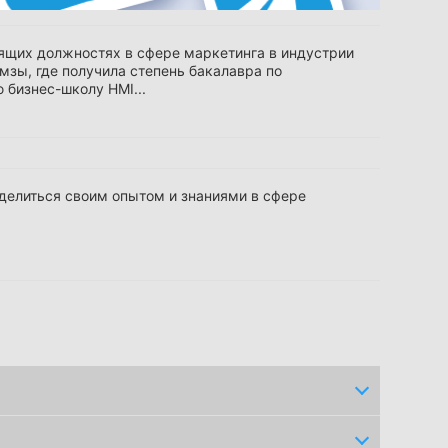
ящих должностях в сфере маркетинга в индустрии
мзы, где получила степень бакалавра по
 бизнес-школу HMI...
оделиться своим опытом и знаниями в сфере