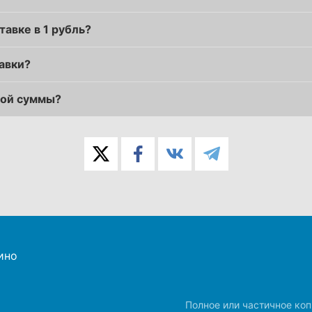
авке в 1 рубль?
авки?
ной суммы?
ино
Полное или частичное ко