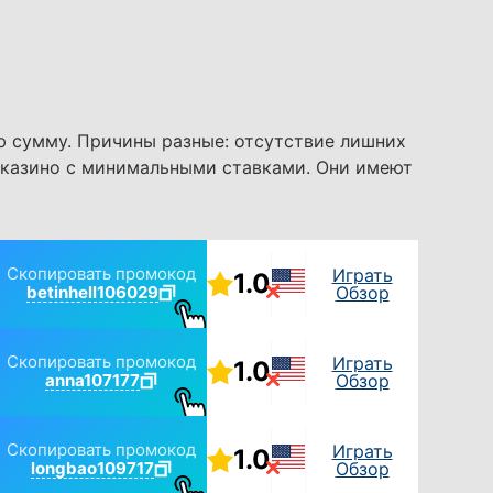
ю сумму. Причины разные: отсутствие лишних
е казино с минимальными ставками. Они имеют
Скопировать промокод
Играть
1.0
betinhell106029
Обзор
Скопировать промокод
Играть
1.0
anna107177
Обзор
Скопировать промокод
Играть
1.0
longbao109717
Обзор