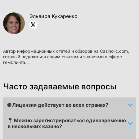
Эльвира Кухаренко
Автор информационных статей и обзоров на Casinolic.com,
готовый поделиться своим опытом и знаниями в сфере
гемблинга...
Часто задаваемые вопросы
🌐 Лицензия действует во всех странах?
🤵 Можно зарегистрироваться единовременно
в нескольких казино?