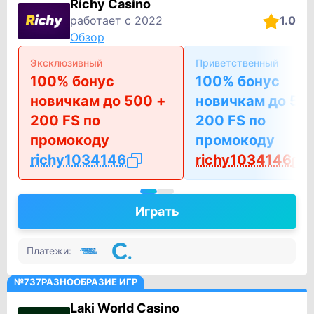
Richy Casino
работает с 2022
1.0
Обзор
Эксклюзивный
Приветственный
100% бонус
100% бонус
новичкам до 500 +
новичкам до 50
200 FS по
200 FS по
промокоду
промокоду
richy1034146
richy1034146
Играть
Платежи:
№737
РАЗНООБРАЗИЕ ИГР
Laki World Casino