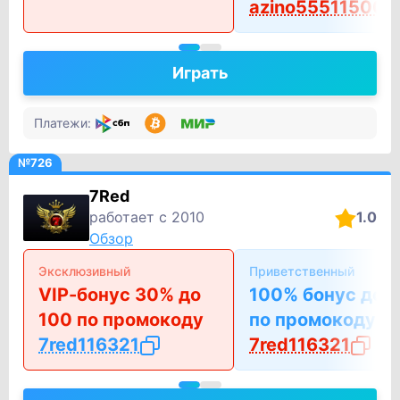
azino555115005
Играть
Платежи:
№726
7Red
работает с 2010
1.0
Обзор
Эксклюзивный
Приветственный
VIP-бонус 30% до
100% бонус до 
100 по промокоду
по промокоду
7red116321
7red116321